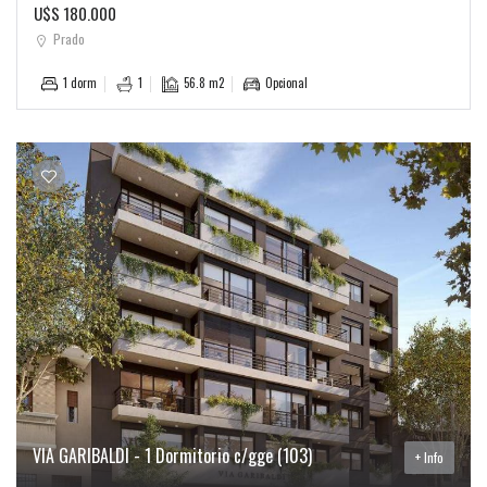
U$S 180.000
Prado
1 dorm
1
56.8 m2
Opcional
VIA GARIBALDI - 1 Dormitorio c/gge (103)
+ Info