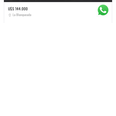
U$S 144.000
La Blanqueada
1 dorm
1
45.29 m2
Incluido
C+ Monoambiente - U.107
+ Info