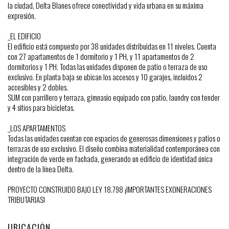
la ciudad, Delta Blanes ofrece conectividad y vida urbana en su máxima
expresión.
_EL EDIFICIO
El edificio está compuesto por 38 unidades distribuidas en 11 niveles. Cuenta
con 27 apartamentos de 1 dormitorio y 1 PH, y 11 apartamentos de 2
dormitorios y 1 PH. Todas las unidades disponen de patio o terraza de uso
exclusivo. En planta baja se ubican los accesos y 10 garajes, incluidos 2
accesibles y 2 dobles.
SUM con parrillero y terraza, gimnasio equipado con patio, laundry con tender
y 4 sitios para bicicletas.
_LOS APARTAMENTOS
Todas las unidades cuentan con espacios de generosas dimensiones y patios o
terrazas de uso exclusivo. El diseño combina materialidad contemporánea con
integración de verde en fachada, generando un edificio de identidad única
dentro de la línea Delta.
PROYECTO CONSTRUIDO BAJO LEY 18.798 ¡IMPORTANTES EXONERACIONES
TRIBUTARIAS!
UBICACIÓN