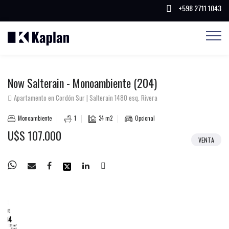
+598 2711 1043
BUSCAR PROPIEDADES
Now Salterain - Monoambiente (204)
Apartamento en Cordón Sur | Salterain 1480 esq. Rivera
Monoambiente
1
34 m2
Opcional
U$S 107.000
VENTA