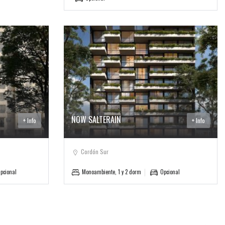
NOW SALTERAIN
+ Info
+ Info
Cordón Sur
pcional
Monoambiente, 1 y 2 dorm
Opcional