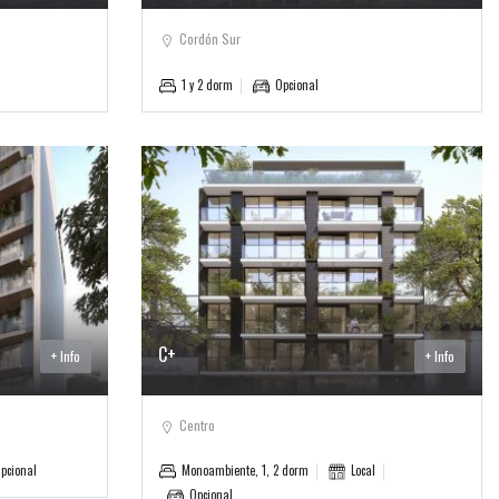
Cordón Sur
1 y 2 dorm
Opcional
C+
+ Info
+ Info
Centro
pcional
Monoambiente, 1, 2 dorm
Local
Opcional