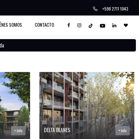
+598 2711 1043
ÉNES SOMOS
CONTACTO
da
DELTA BLANES
+ Info
+ Info