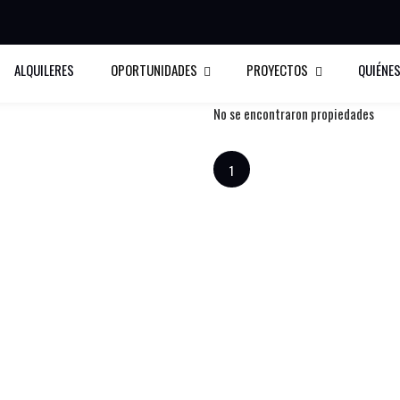
Mostrar criterios de Búsqued
ALQUILERES
OPORTUNIDADES
PROYECTOS
QUIÉNE
Ordenar por:
Mayor precio
No se encontraron propiedades
1