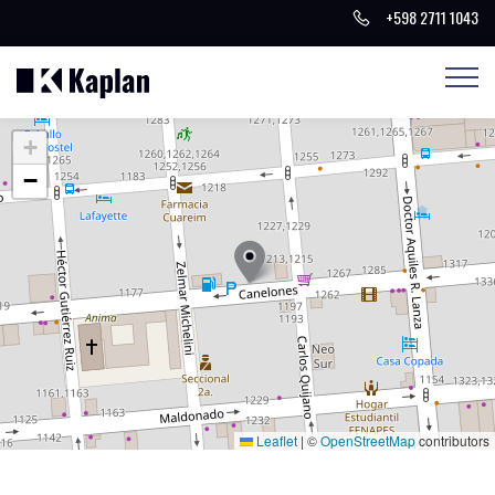
+598 2711 1043
+
−
Leaflet
|
©
OpenStreetMap
contributors