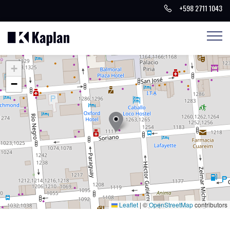
+598 2711 1043
+
−
Leaflet
|
©
OpenStreetMap
contributors