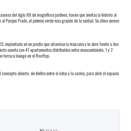
asonas del siglo XIX de magníficos jardines, hacen que sientas la historio al
o al Parque Prado, el pulmón verde mas grande de la cuidad. Su clima sereno
OS. implantado en un predio que atraviesa la manzana y le abre frente a dos
royecto cuenta con 41 apartamentos distribuidos entre monoambiente, 1 y 2
n terraza lounge en el Rooftop.
oncepto abierto, sin limites entre el estar y la cocina, para abrir el espacio
66.9 m2