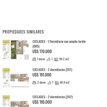
PROPIEDADES SIMILARES
CICLADES - 1 Dormitorio con amplio Jardín
(005)
U$S 170.000
1 dorm
1
99.2 m2
CICLADES - 2 dormitorios (107)
U$S 191.000
2 dorm
1
66.9 m2
CICLADES - 2 dormitorios (207)
U$S 195.000