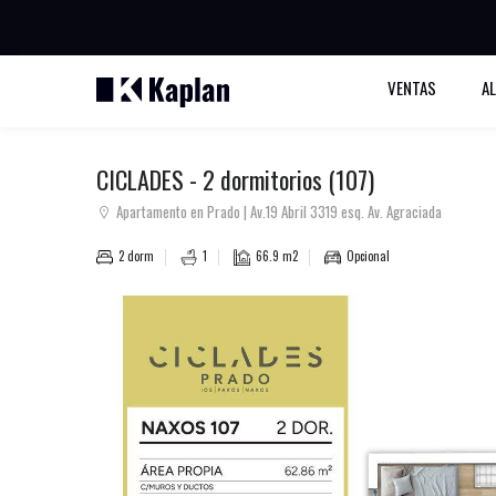
BUSCAR PROPIEDADES
VENTAS
A
CICLADES - 2 dormitorios (107)
Apartamento en Prado | Av.19 Abril 3319 esq. Av. Agraciada
2 dorm
1
66.9 m2
Opcional