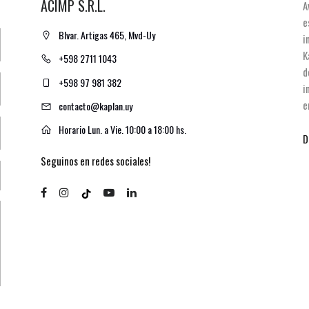
ACIMP S.R.L.
A
e
Blvar. Artigas 465, Mvd-Uy
i
K
+598 2711 1043
d
+598 97 981 382
i
e
contacto@kaplan.uy
Horario Lun. a Vie. 10:00 a 18:00 hs.
D
Seguinos en redes sociales!