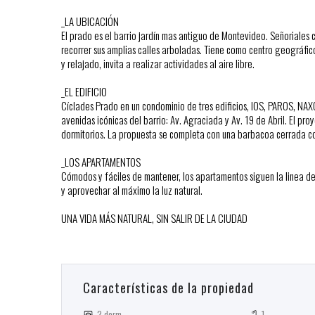
_LA UBICACIÓN
El prado es el barrio jardín mas antiguo de Montevideo. Señoriales c
recorrer sus amplias calles arboladas. Tiene como centro geográfic
y relajado, invita a realizar actividades al aire libre.
_EL EDIFICIO
Cíclades Prado en un condominio de tres edificios, IOS, PAROS, NAX
avenidas icónicas del barrio: Av. Agraciada y Av. 19 de Abril. El p
dormitorios. La propuesta se completa con una barbacoa cerrada co
_LOS APARTAMENTOS
Cómodos y fáciles de mantener, los apartamentos siguen la linea del c
y aprovechar al máximo la luz natural.
UNA VIDA MÁS NATURAL, SIN SALIR DE LA CIUDAD
Características de la propiedad
2 dorm
1