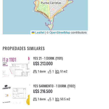
Leaflet
|
©
OpenStreetMap
contributors
PROPIEDADES SIMILARES
YES 21 - 1 DORM. (1101)
U$S 213.000
1 dorm
1
51 m2
YES SARMIENTO - 1 DORM. (1102)
U$S 216.500
1 dorm
1
50.5 m2