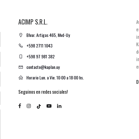
ACIMP S.R.L.
A
e
Blvar. Artigas 465, Mvd-Uy
i
K
+598 2711 1043
d
+598 97 981 382
i
e
contacto@kaplan.uy
Horario Lun. a Vie. 10:00 a 18:00 hs.
D
Seguinos en redes sociales!