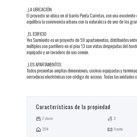
_LA UBICACIÓN
El proyecto se ubica en el barrio Punta Carretas, con una excelente
equilibra la convivencia urbana con la naturaleza de uno de los gr
_EL EDIFICIO
Yes Sarmiento es un proyecto de 59 apartamentos, distribuidos entre
múltiples con parrillero en el piso 13 con vistas despejadas del bo
equipado y un lavadero de uso común.
_LOS APARTAMENTOS
Todos presentan amplias dimensiones, cocinas equipadas y terminac
cerraduras electrónicas con código de acceso. Todas las unidades c
Características de la propiedad
2 dorm
2
204
Frente