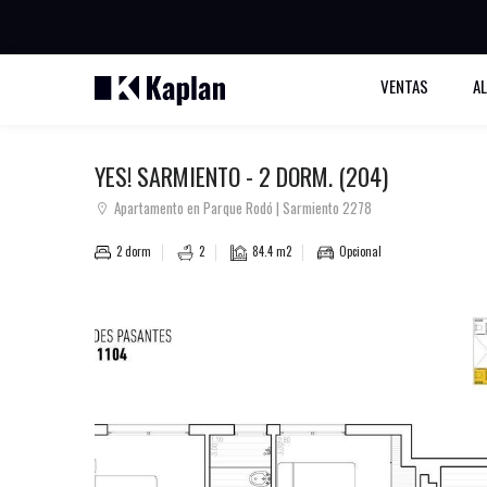
BUSCAR PROPIEDADES
VENTAS
A
YES! SARMIENTO - 2 DORM. (204)
Apartamento en Parque Rodó | Sarmiento 2278
2 dorm
2
84.4 m2
Opcional