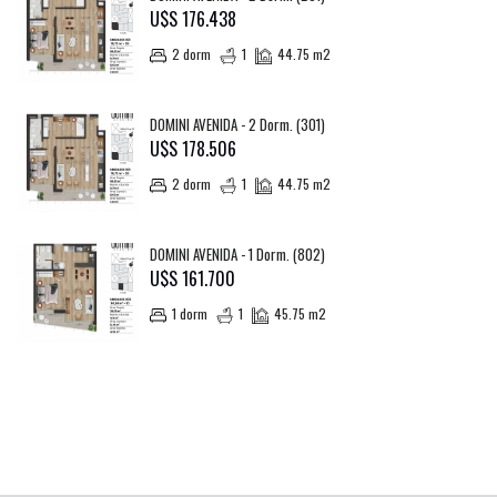
U$S 176.438
2 dorm
1
44.75 m2
DOMINI AVENIDA - 2 Dorm. (301)
U$S 178.506
2 dorm
1
44.75 m2
DOMINI AVENIDA - 1 Dorm. (802)
U$S 161.700
1 dorm
1
45.75 m2