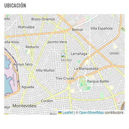
UBICACIÓN
Leaflet
|
©
OpenStreetMap
contributors