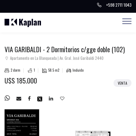
+598 2711 1043
BUSCAR PROPIEDADES
VIA GARIBALDI - 2 Dormitorios c/gge doble (102)
Apartamento en La Blanqueada | Av. Gral. José Garibaldi 2440
2 dorm
1
58.5 m2
Incluido
U$S 185.000
VENTA