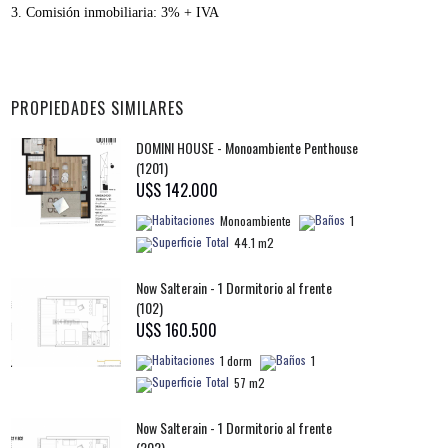
3.
Comisión inmobiliaria:
3% + IVA
PROPIEDADES SIMILARES
DOMINI HOUSE - Monoambiente Penthouse
(1201)
U$S 142.000
Monoambiente
1
44.1 m2
Now Salterain - 1 Dormitorio al frente
(102)
U$S 160.500
1 dorm
1
57 m2
Now Salterain - 1 Dormitorio al frente
(202)