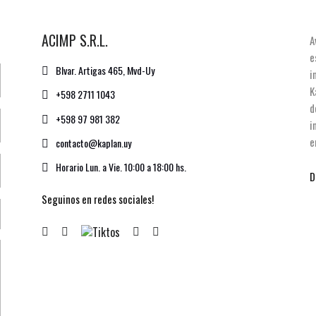
ACIMP S.R.L.
A
e
Blvar. Artigas 465, Mvd-Uy
i
K
+598 2711 1043
d
+598 97 981 382
i
e
contacto@kaplan.uy
Horario Lun. a Vie. 10:00 a 18:00 hs.
D
Seguinos en redes sociales!