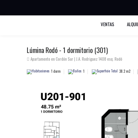
BUSCAR PROPIEDADES
VENTAS
ALQUI
Lúmina Rodó - 1 dormitorio (301)
Apartamento en Cordón Sur | J.A. Rodriguez 1408 esq. Rodó
1 dorm
1
38.2 m2