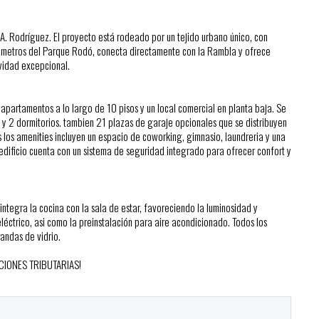
A. Rodríguez. El proyecto está rodeado por un tejido urbano único, con
cos metros del Parque Rodó, conecta directamente con la Rambla y ofrece
vidad excepcional.
partamentos a lo largo de 10 pisos y un local comercial en planta baja. Se
y 2 dormitorios. tambien 21 plazas de garaje opcionales que se distribuyen
os los amenities incluyen un espacio de coworking, gimnasio, laundreria y una
l edificio cuenta con un sistema de seguridad integrado para ofrecer confort y
ntegra la cocina con la sala de estar, favoreciendo la luminosidad y
ctrico, asi como la preinstalación para aire acondicionado. Todos los
andas de vidrio.
IONES TRIBUTARIAS!