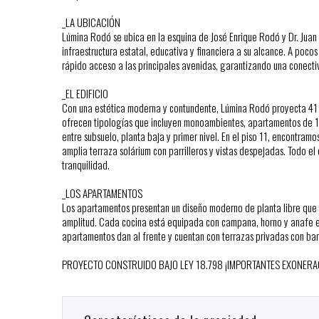
_LA UBICACIÓN
Lúmina Rodó se ubica en la esquina de José Enrique Rodó y Dr. Juan 
infraestructura estatal, educativa y financiera a su alcance. A po
rápido acceso a las principales avenidas, garantizando una conecti
_EL EDIFICIO
Con una estética moderna y contundente, Lúmina Rodó proyecta 41 a
ofrecen tipologías que incluyen monoambientes, apartamentos de 1 
entre subsuelo, planta baja y primer nivel. En el piso 11, encontram
amplia terraza solárium con parrilleros y vistas despejadas. Todo e
tranquilidad.
_LOS APARTAMENTOS
Los apartamentos presentan un diseño moderno de planta libre que i
amplitud. Cada cocina está equipada con campana, horno y anafe elé
apartamentos dan al frente y cuentan con terrazas privadas con bar
PROYECTO CONSTRUIDO BAJO LEY 18.798 ¡IMPORTANTES EXONERAC