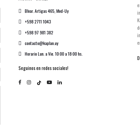
e
Blvar. Artigas 465, Mvd-Uy
i
K
+598 2711 1043
d
+598 97 981 382
i
e
contacto@kaplan.uy
Horario Lun. a Vie. 10:00 a 18:00 hs.
D
Seguinos en redes sociales!