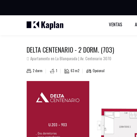
BUSCAR PROPIEDADES
VENTAS
A
DELTA CENTENARIO - 2 DORM. (703)
Apartamento en La Blanqueada | Av. Centenario 3070
2 dorm
1
63 m2
Opcional