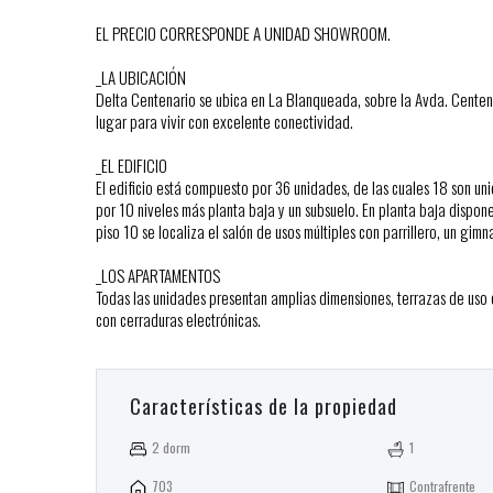
EL PRECIO CORRESPONDE A UNIDAD SHOWROOM.
_LA UBICACIÓN
Delta Centenario se ubica en La Blanqueada, sobre la Avda. Centenar
lugar para vivir con excelente conectividad.
_EL EDIFICIO
El edificio está compuesto por 36 unidades, de las cuales 18 son un
por 10 niveles más planta baja y un subsuelo. En planta baja dispone
piso 10 se localiza el salón de usos múltiples con parrillero, un gim
_LOS APARTAMENTOS
Todas las unidades presentan amplias dimensiones, terrazas de uso
con cerraduras electrónicas.
Características de la propiedad
2 dorm
1
703
Contrafrente