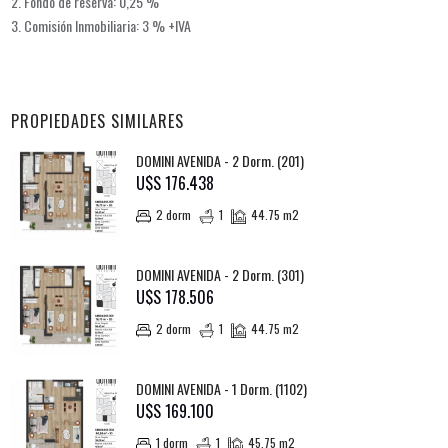
2. Fondo de reserva: 0,25 %
3. Comisión Inmobiliaria: 3 % +IVA
PROPIEDADES SIMILARES
DOMINI AVENIDA - 2 Dorm. (201)
U$S 176.438
2 dorm
1
44.75 m2
DOMINI AVENIDA - 2 Dorm. (301)
U$S 178.506
2 dorm
1
44.75 m2
DOMINI AVENIDA - 1 Dorm. (1102)
U$S 169.100
1 dorm
1
45.75 m2