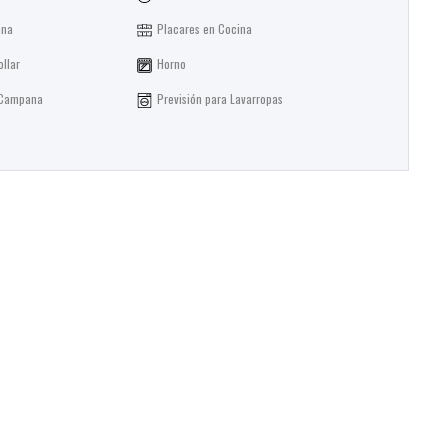
ana
Placares en Cocina
ollar
Horno
 Campana
Previsión para Lavarropas