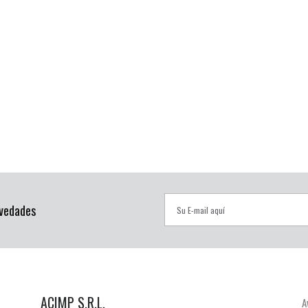
ovedades
ACIMP S.R.L.
A