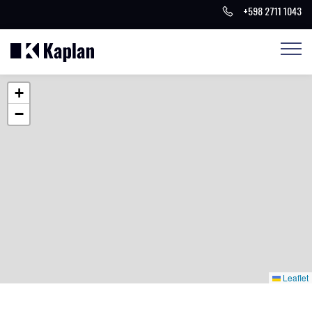
+598 2711 1043
+
−
Leaflet